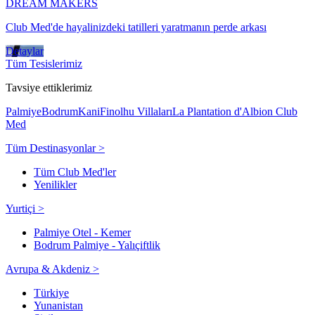
DREAM MAKERS
Club Med'de hayalinizdeki tatilleri yaratmanın perde arkası
Detaylar
Tüm Tesislerimiz
Tavsiye ettiklerimiz
Palmiye
Bodrum
Kani
Finolhu Villaları
La Plantation d'Albion Club
Med
Tüm Destinasyonlar >
Tüm Club Med'ler
Yenilikler
Yurtiçi >
Palmiye Otel - Kemer
Bodrum Palmiye - Yalıçiftlik
Avrupa & Akdeniz >
Türkiye
Yunanistan