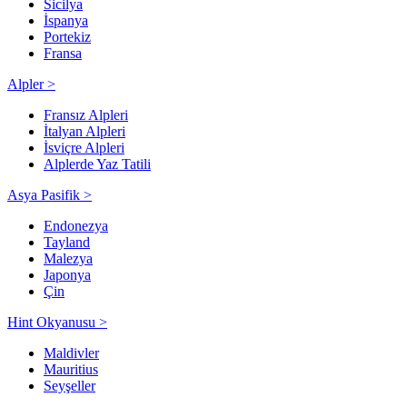
Sicilya
İspanya
Portekiz
Fransa
Alpler >
Fransız Alpleri
İtalyan Alpleri
İsviçre Alpleri
Alplerde Yaz Tatili
Asya Pasifik >
Endonezya
Tayland
Malezya
Japonya
Çin
Hint Okyanusu >
Maldivler
Mauritius
Seyşeller