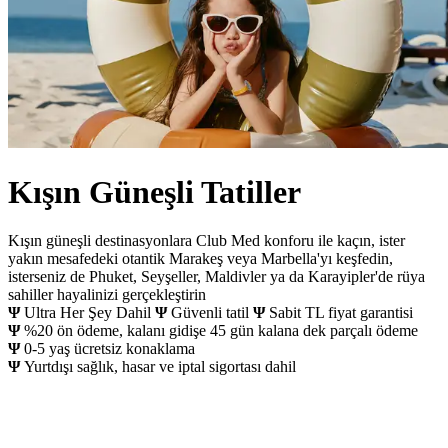
Kışın Güneşli Tatiller
Kışın güneşli destinasyonlara Club Med konforu ile kaçın, ister
yakın mesafedeki otantik Marakeş veya Marbella'yı keşfedin,
isterseniz de Phuket, Seyşeller, Maldivler ya da Karayipler'de rüya
sahiller hayalinizi gerçekleştirin
Ψ
Ultra Her Şey Dahil
Ψ
Güvenli tatil
Ψ
Sabit TL fiyat garantisi
Ψ
%20 ön ödeme, kalanı gidişe 45 gün kalana dek parçalı ödeme
Ψ
0-5 yaş ücretsiz konaklama
Ψ
Yurtdışı sağlık, hasar ve iptal sigortası dahil