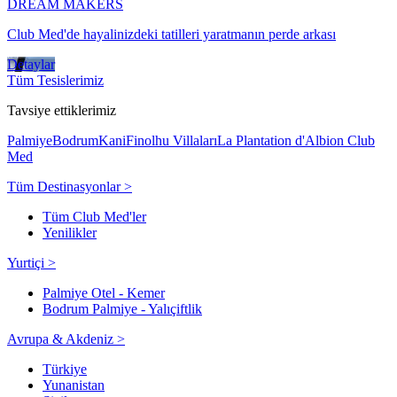
DREAM MAKERS
Club Med'de hayalinizdeki tatilleri yaratmanın perde arkası
Detaylar
Tüm Tesislerimiz
Tavsiye ettiklerimiz
Palmiye
Bodrum
Kani
Finolhu Villaları
La Plantation d'Albion Club
Med
Tüm Destinasyonlar >
Tüm Club Med'ler
Yenilikler
Yurtiçi >
Palmiye Otel - Kemer
Bodrum Palmiye - Yalıçiftlik
Avrupa & Akdeniz >
Türkiye
Yunanistan