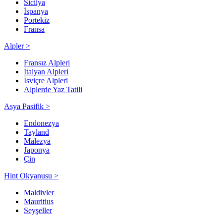
Sicilya
İspanya
Portekiz
Fransa
Alpler >
Fransız Alpleri
İtalyan Alpleri
İsviçre Alpleri
Alplerde Yaz Tatili
Asya Pasifik >
Endonezya
Tayland
Malezya
Japonya
Çin
Hint Okyanusu >
Maldivler
Mauritius
Seyşeller