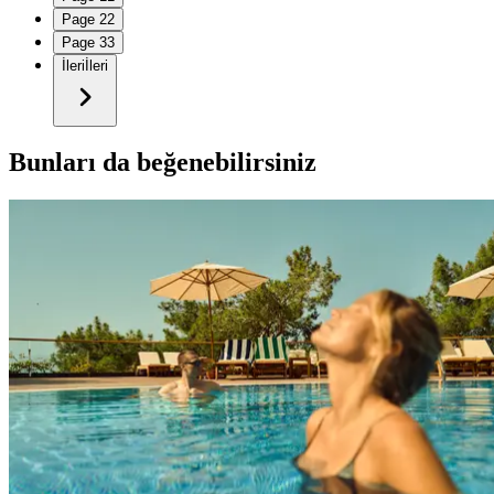
Page
2
2
Page
3
3
İleri
İleri
Bunları da beğenebilirsiniz