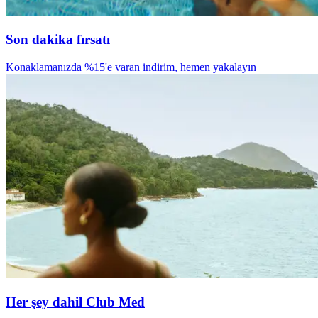
Son dakika fırsatı
Konaklamanızda %15'e varan indirim, hemen yakalayın
Her şey dahil Club Med