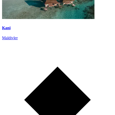
Kani
Maldivler