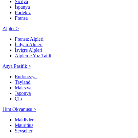
Sicilya
İspanya
Portekiz
Fransa
Alpler >
Fransız Alpleri
İtalyan Alpleri
İsviçre Alpleri
Alplerde Yaz Tatili
Asya Pasifik >
Endonezya
Tayland
Malezya
Japonya
Çin
Hint Okyanusu >
Maldivler
Mauritius
Seyşeller