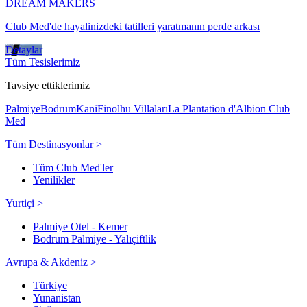
DREAM MAKERS
Club Med'de hayalinizdeki tatilleri yaratmanın perde arkası
Detaylar
Tüm Tesislerimiz
Tavsiye ettiklerimiz
Palmiye
Bodrum
Kani
Finolhu Villaları
La Plantation d'Albion Club
Med
Tüm Destinasyonlar >
Tüm Club Med'ler
Yenilikler
Yurtiçi >
Palmiye Otel - Kemer
Bodrum Palmiye - Yalıçiftlik
Avrupa & Akdeniz >
Türkiye
Yunanistan