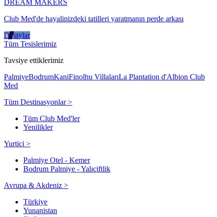
DREAM MAKERS
Club Med'de hayalinizdeki tatilleri yaratmanın perde arkası
Detaylar
Tüm Tesislerimiz
Tavsiye ettiklerimiz
Palmiye
Bodrum
Kani
Finolhu Villaları
La Plantation d'Albion Club
Med
Tüm Destinasyonlar >
Tüm Club Med'ler
Yenilikler
Yurtiçi >
Palmiye Otel - Kemer
Bodrum Palmiye - Yalıçiftlik
Avrupa & Akdeniz >
Türkiye
Yunanistan