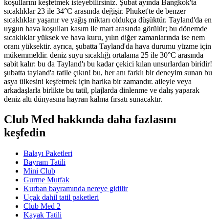
koşullarını keşfetmek isteyebilirsiniz. Şubat ayında Bangkok'ta
sıcaklıklar 23 ile 34°C arasında değişir. Phuket'te de benzer
sıcaklıklar yaşanır ve yağış miktarı oldukça düşüktür. Tayland'da en
uygun hava koşulları kasım ile mart arasında görülür; bu dönemde
sıcaklıklar yüksek ve hava kuru, yılın diğer zamanlarında ise nem
oranı yüksektir. ayrıca, şubatta Tayland'da hava durumu yüzme için
mükemmeldir. deniz suyu sıcaklığı ortalama 25 ile 30°C arasında
sabit kalır: bu da Tayland'ı bu kadar çekici kılan unsurlardan biridir!
şubatta tayland'a tatile çıkın! bu, her anı farklı bir deneyim sunan bu
asya ülkesini keşfetmek için harika bir zamandır. aileyle veya
arkadaşlarla birlikte bu tatil, plajlarda dinlenme ve dalış yaparak
deniz altı dünyasına hayran kalma fırsatı sunacaktır.
Club Med hakkında daha fazlasını
keşfedin
Balayı Paketleri
Bayram Tatili
Mini Club
Gurme Mutfak
Kurban bayramında nereye gidilir
Uçak dahil tatil paketleri
Club Med 2
Kayak Tatili