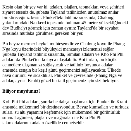
Kesin olan bir şey var ki, adaları, plajları, tapınakları veya şehirleri
ziyaret etseniz de, şubatta Tayland tatilinizden unutulmaz anılar
biriktireceğiniz kesin. Phuket'teki tatiliniz sırasında, Chalong
yakınlarındaki Nakkerd tepesinde bulunan 45 metre yüksekliğindeki
dev Budha'yı görmek için zaman ayırın: Tayland'da bir seyahat
sırasında mutlaka görülmesi gereken bir yer.
Bu beyaz mermer heykel muhteşemdir ve Chalong koyu ile Phang
Nga koyu üzerindeki büyüleyici manzarayı izlemenizi sağlar.
Şubatta Tayland tatiliniz sırasında, Similan adaları ve Kho Phi Phi
adaları da Phuket'ten kolayca ulaşılabilir. Bot turları, bu küçük
cennetlere ulaşmanızı sağlayacak ve tatiliniz boyunca adalar
arasında zengin bir keşif günü geçirmenizi sağlayacaktır. Ülkede
hava durumu ve sıcaklıklar, Phuket ve çevresinde (Phang Nga ve
adalar, ayrıca Krabi) güzel bir tatil geçirmeniz için sizi bekliyor.
Biliyor muydunuz?
Koh Phi Phi adaları, şnorkelle dalışa başlamak için Phuket ile Krabi
arasında mükemmel bir destinasyondur. Beyaz kumsalları ve turkuaz
suları, su altı yaşamını keşfetmek için mükemmel bir görünürlük
sunar. Lagünleri, plajları ve mağaraları ile Kho Phi Phi
takımadalarının adaları özellikle cennetseldir.