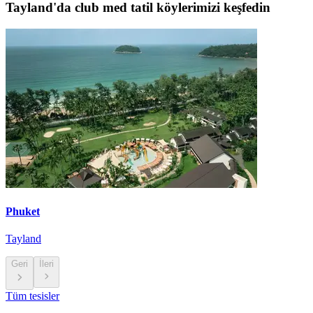
Tayland'da club med tatil köylerimizi keşfedin
Phuket
Tayland
Geri
İleri
Tüm tesisler