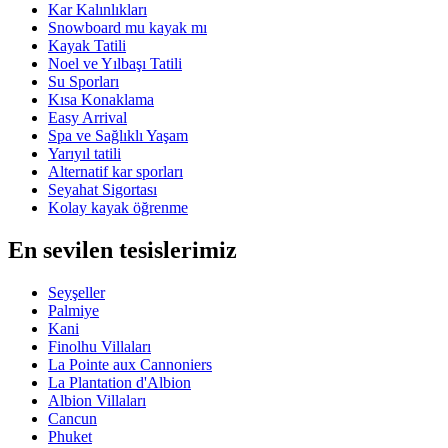
Kar Kalınlıkları
Snowboard mu kayak mı
Kayak Tatili
Noel ve Yılbaşı Tatili
Su Sporları
Kısa Konaklama
Easy Arrival
Spa ve Sağlıklı Yaşam
Yarıyıl tatili
Alternatif kar sporları
Seyahat Sigortası
Kolay kayak öğrenme
En sevilen tesislerimiz
Seyşeller
Palmiye
Kani
Finolhu Villaları
La Pointe aux Cannoniers
La Plantation d'Albion
Albion Villaları
Cancun
Phuket