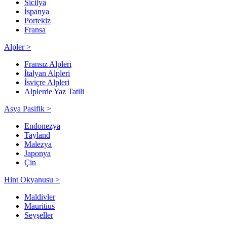
Sicilya
İspanya
Portekiz
Fransa
Alpler >
Fransız Alpleri
İtalyan Alpleri
İsviçre Alpleri
Alplerde Yaz Tatili
Asya Pasifik >
Endonezya
Tayland
Malezya
Japonya
Çin
Hint Okyanusu >
Maldivler
Mauritius
Seyşeller