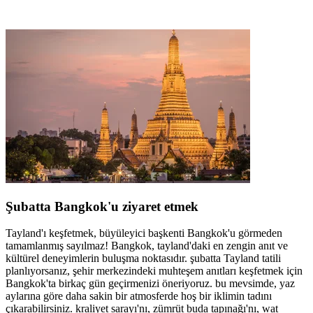
Şubatta Bangkok'u ziyaret etmek
Tayland'ı keşfetmek, büyüleyici başkenti Bangkok'u görmeden
tamamlanmış sayılmaz! Bangkok, tayland'daki en zengin anıt ve
kültürel deneyimlerin buluşma noktasıdır. şubatta Tayland tatili
planlıyorsanız, şehir merkezindeki muhteşem anıtları keşfetmek için
Bangkok'ta birkaç gün geçirmenizi öneriyoruz. bu mevsimde, yaz
aylarına göre daha sakin bir atmosferde hoş bir iklimin tadını
çıkarabilirsiniz. kraliyet sarayı'nı, zümrüt buda tapınağı'nı, wat