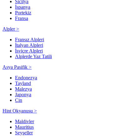
Sicilya
İspanya
Portekiz
Fransa
Alpler >
Fransız Alpleri
İtalyan Alpleri
İsviçre Alpleri
Alplerde Yaz Tatili
Asya Pasifik >
Endonezya
Tayland
Malezya
Japonya
Çin
Hint Okyanusu >
Maldivler
Mauritius
Seyşeller