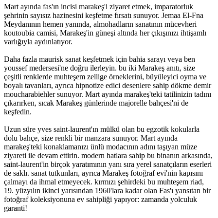
Mart ayında fas'ın incisi marakeş'i ziyaret etmek, imparatorluk
şehrinin sayısız hazinesini keşfetme fırsatı sunuyor. Jemaa El-Fna
Meydanının hemen yanında, almohadların sanatının mücevheri
koutoubia camisi, Marakeş'in güneşi altında her çıkışınızı ihtişamlı
varlığıyla aydınlatıyor.
Daha fazla maurisk sanat keşfetmek için bahia sarayı veya ben
youssef medersesi'ne doğru ilerleyin. bu iki Marakeş anıtı, size
çeşitli renklerde muhteşem zellige örneklerini, büyüleyici oyma ve
boyalı tavanları, ayrıca hipnotize edici desenlere sahip dökme demir
moucharabiehler sunuyor. Mart ayında marakeş'teki tatilinizin tadını
çıkarırken, sıcak Marakeş günlerinde majorelle bahçesi'ni de
keşfedin.
Uzun süre yves saint-laurent'ın mülkü olan bu egzotik kokularla
dolu bahçe, size renkli bir manzara sunuyor. Mart ayında
marakeş'teki konaklamanızı ünlü modacının adını taşıyan müze
ziyareti ile devam ettirin. modern hatlara sahip bu binanın arkasında,
saint-laurent'in birçok yaratımının yanı sıra yerel sanatçıların eserleri
de saklı. sanat tutkunları, ayrıca Marakeş fotoğraf evi'nin kapısını
çalmayı da ihmal etmeyecek. kırmızı şehirdeki bu muhteşem riad,
19. yüzyılın ikinci yarısından 1960'lara kadar olan Fas'ı yansıtan bir
fotoğraf koleksiyonuna ev sahipliği yapıyor: zamanda yolculuk
garanti!