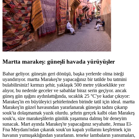
Martta marakeş: güneşli havada yürüyüşler
Bahar geliyor. güneşin geri dönüşü, başka yerlerde olma isteği
uyandırıyor. martta Marakeş'te yapacağınız bir tatilde bu tatmini
bulabilirsiniz! kırmızı şehir, yaklaşık 500 metre yükseklikte yer
alıyor, bu nedenle geceler ve sabahlar biraz serin geçiyor. ancak
güneş gün ışığını aydınlattığında, sıcaklık 25 °C'ye kadar çıkıyor:
Marakeş'in en büyüleyici şehirlerinden birinde tatil için ideal. martta
Marakeş'in güzel havasından yararlanarak güneşin tadını çıkarıp
souk'ta dolaşmamak yazık olurdu. şehrin gerçek kalbi olan Marakeş
souk'u, size marakeşlilerin günlük yaşamına dalmış bir deneyim
sunacak. Mart ayında Marakeş'te yapacağınız seyahatte, Jemaa El-
Fna Meydanı'ndan çıkarak souk'un kapalı yollarını keşfetmek için
havanın yumuşaklığından yararlanın. teneke lambaların yansımaları,