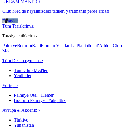
DREAM MAKERS
Club Med'de hayalinizdeki tatilleri yaratmanın perde arkası
Detaylar
Tüm Tesislerimiz
Tavsiye ettiklerimiz
Palmiye
Bodrum
Kani
Finolhu Villaları
La Plantation d'Albion Club
Med
Tüm Destinasyonlar >
Tüm Club Med'ler
Yenilikler
Yurtiçi >
Palmiye Otel - Kemer
Bodrum Palmiye - Yalıçiftlik
Avrupa & Akdeniz >
Türkiye
Yunanistan