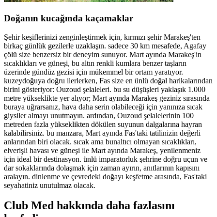
Doğanın kucağında kaçamaklar
Şehir keşiflerinizi zenginleştirmek için, kırmızı şehir Marakeş'ten
birkaç günlük gezilerle uzaklaşın. sadece 30 km mesafede, Agafay
çölü size benzersiz bir deneyim sunuyor. Mart ayında Marakeş'in
sıcaklıkları ve güneşi, bu altın renkli kumlara benzer taşların
üzerinde gündüz gezisi için mükemmel bir ortam yaratıyor.
kuzeydoğuya doğru ilerlerken, Fas size en ünlü doğal harikalarından
birini gösteriyor: Ouzoud şelaleleri. bu su düşüşleri yaklaşık 1.000
metre yükseklikte yer alıyor; Mart ayında Marakeş geziniz sırasında
buraya uğrarsanız, hava daha serin olabileceği için yanınıza sıcak
giysiler almayı unutmayın. ardından, Ouzoud şelalelerinin 100
metreden fazla yükseklikten dökülen suyunun dalgalarına hayran
kalabilirsiniz. bu manzara, Mart ayında Fas'taki tatilinizin değerli
anlarından biri olacak. sıcak ama bunaltıcı olmayan sıcaklıkları,
elverişli havası ve güneşi ile Mart ayında Marakeş, yenilenmeniz
için ideal bir destinasyon. ünlü imparatorluk şehrine doğru uçun ve
dar sokaklarında dolaşmak için zaman ayırın, anıtlarının kapısını
aralayın. dinlenme ve çevredeki doğayı keşfetme arasında, Fas'taki
seyahatiniz unutulmaz olacak.
Club Med hakkında daha fazlasını