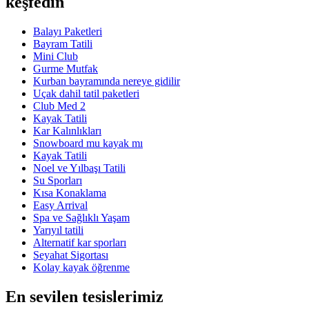
keşfedin
Balayı Paketleri
Bayram Tatili
Mini Club
Gurme Mutfak
Kurban bayramında nereye gidilir
Uçak dahil tatil paketleri
Club Med 2
Kayak Tatili
Kar Kalınlıkları
Snowboard mu kayak mı
Kayak Tatili
Noel ve Yılbaşı Tatili
Su Sporları
Kısa Konaklama
Easy Arrival
Spa ve Sağlıklı Yaşam
Yarıyıl tatili
Alternatif kar sporları
Seyahat Sigortası
Kolay kayak öğrenme
En sevilen tesislerimiz