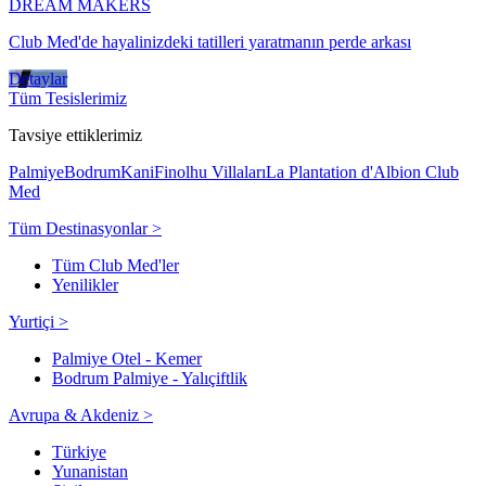
DREAM MAKERS
Club Med'de hayalinizdeki tatilleri yaratmanın perde arkası
Detaylar
Tüm Tesislerimiz
Tavsiye ettiklerimiz
Palmiye
Bodrum
Kani
Finolhu Villaları
La Plantation d'Albion Club
Med
Tüm Destinasyonlar >
Tüm Club Med'ler
Yenilikler
Yurtiçi >
Palmiye Otel - Kemer
Bodrum Palmiye - Yalıçiftlik
Avrupa & Akdeniz >
Türkiye
Yunanistan