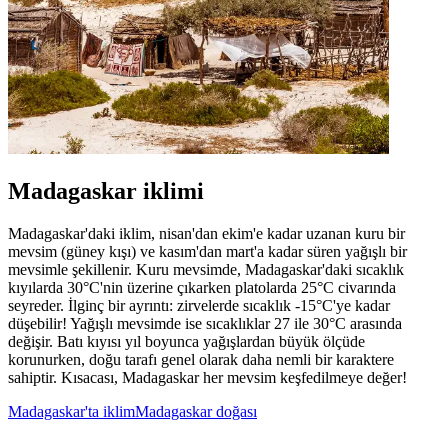
Madagaskar iklimi
Madagaskar'daki iklim, nisan'dan ekim'e kadar uzanan kuru bir
mevsim (güney kışı) ve kasım'dan mart'a kadar süren yağışlı bir
mevsimle şekillenir. Kuru mevsimde, Madagaskar'daki sıcaklık
kıyılarda 30°C'nin üzerine çıkarken platolarda 25°C civarında
seyreder. İlginç bir ayrıntı: zirvelerde sıcaklık -15°C'ye kadar
düşebilir! Yağışlı mevsimde ise sıcaklıklar 27 ile 30°C arasında
değişir. Batı kıyısı yıl boyunca yağışlardan büyük ölçüde
korunurken, doğu tarafı genel olarak daha nemli bir karaktere
sahiptir. Kısacası, Madagaskar her mevsim keşfedilmeye değer!
Madagaskar'ta iklim
Madagaskar doğası