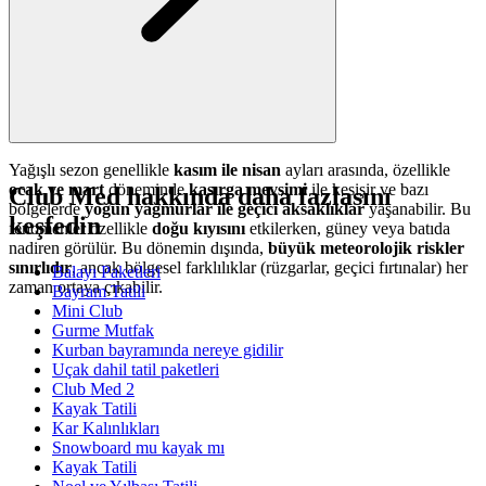
Yağışlı sezon genellikle
kasım ile nisan
ayları arasında, özellikle
ocak ve mart
döneminde
kasırga mevsimi
ile kesişir ve bazı
Club Med hakkında daha fazlasını
bölgelerde
yoğun yağmurlar ile geçici aksaklıklar
yaşanabilir. Bu
keşfedin
fenomenler özellikle
doğu kıyısını
etkilerken, güney veya batıda
nadiren görülür. Bu dönemin dışında,
büyük meteorolojik riskler
sınırlıdır
, ancak bölgesel farklılıklar (rüzgarlar, geçici fırtınalar) her
Balayı Paketleri
zaman ortaya çıkabilir.
Bayram Tatili
Mini Club
Gurme Mutfak
Kurban bayramında nereye gidilir
Uçak dahil tatil paketleri
Club Med 2
Kayak Tatili
Kar Kalınlıkları
Snowboard mu kayak mı
Kayak Tatili