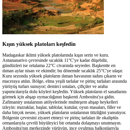
Kışın yüksek platoları keşfedin
Madagaskar iklimi yüksek platolarında kışın serin ve kuru.
Antananarivo çevresinde sıcaklık 11°C'ye kadar düşebilir,
gündüzleri ise ortalama 22°C civarında seyreder. Başkentte en
ılıman aylar nisan ve ekimdir; bu dönemde sıcaklık 25°C'ye ulaşır.
Kuru sezonda yüksek platoların ılıman havasının tadını çıkarın ve
maceraya atılın. Bölge, elma yeşili tarlalar ve pirinç tarlaları arasında
yürüyüş turları sunuyor; demirci ustaları, çiftçiler ve araba
yapımcılarıyla dolu köyleri keşfedin. Yüksek platoların el sanatlarını
görmek için ahşap oymacılığının başkenti Ambositra'ya gidin.
Zafimaniry ustalarının atölyelerinde muhteşem ahşap heykelleri
izleyin: mızraklar, başlar, tablolar, kutular, oyun masaları, filler ve
daha birçok nesne, yüksek platoların ustalarının titizliğini yansıtıyor.
Bölgenin çevresini ziyaret etmeyi ve pirinç tarlaları ile okaliptüs
ormanlarıyla çevrili büyüleyici bir ortamda dolaşmayı unutmayın.
Ambositra'nın merkezinde yürüyün, ince oyulmuş balkonlarıyla