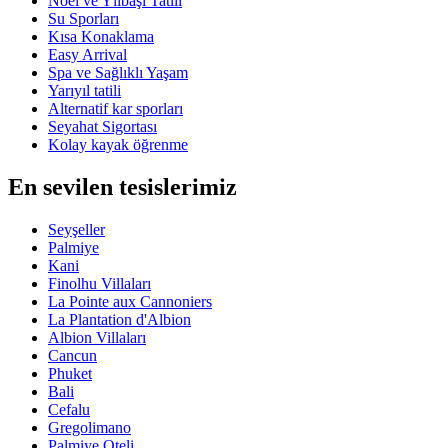
Noel ve Yılbaşı Tatili
Su Sporları
Kısa Konaklama
Easy Arrival
Spa ve Sağlıklı Yaşam
Yarıyıl tatili
Alternatif kar sporları
Seyahat Sigortası
Kolay kayak öğrenme
En sevilen tesislerimiz
Seyşeller
Palmiye
Kani
Finolhu Villaları
La Pointe aux Cannoniers
La Plantation d'Albion
Albion Villaları
Cancun
Phuket
Bali
Cefalu
Gregolimano
Palmiye Oteli