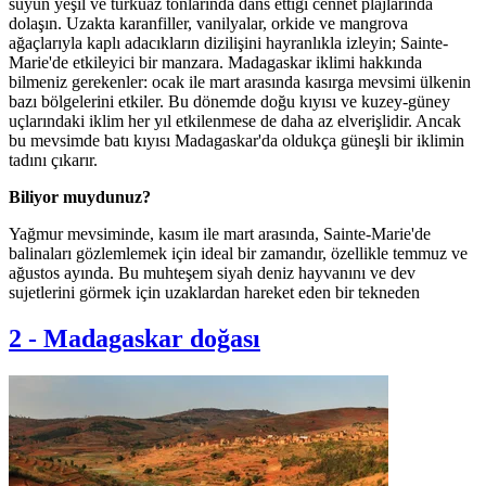
suyun yeşil ve turkuaz tonlarında dans ettiği cennet plajlarında
dolaşın. Uzakta karanfiller, vanilyalar, orkide ve mangrova
ağaçlarıyla kaplı adacıkların dizilişini hayranlıkla izleyin; Sainte-
Marie'de etkileyici bir manzara. Madagaskar iklimi hakkında
bilmeniz gerekenler: ocak ile mart arasında kasırga mevsimi ülkenin
bazı bölgelerini etkiler. Bu dönemde doğu kıyısı ve kuzey-güney
uçlarındaki iklim her yıl etkilenmese de daha az elverişlidir. Ancak
bu mevsimde batı kıyısı Madagaskar'da oldukça güneşli bir iklimin
tadını çıkarır.
Biliyor muydunuz?
Yağmur mevsiminde, kasım ile mart arasında, Sainte-Marie'de
balinaları gözlemlemek için ideal bir zamandır, özellikle temmuz ve
ağustos ayında. Bu muhteşem siyah deniz hayvanını ve dev
sujetlerini görmek için uzaklardan hareket eden bir tekneden
2
-
Madagaskar doğası