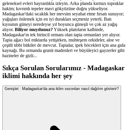
geleneksel evleri hayranlıkla izleyin. Arka planda kırmızı topraklar
hakim; kıvrımlı tepeler mavi gökyüzüne doğru yükseliyor.
Madagaskar'daki sıcaklık her mevsim seyahat etme fırsatı sunuyor;
yağışları önlemek için en iyi durakları seçmeniz yeterli. Batı
kıyısının güneyi neredeyse yıl boyunca güneşli ve çok az yağış
alıyor.
Biliyor muydunuz?
Yüksek platoların kalbinde,
Madagaskar'ın tek birincil ormanı olan tapia ormanları yer alıyor.
Tapia ağacı bol miktarda yetişirken, muhteşem orkideler, aloe ve
çeşitli tıbbi bitkiler de mevcut. Tapialar, ipek böcekleri için ana gıda
kaynağı. Bu ormanda granit madenleri ve büyüleyici gayzerler gibi
hazineler de gizli...
Sıkça Sorulan Sorularımız - Madagaskar
iklimi hakkında her şey
Genişlet
:
Madagaskar'da ana iklim sezonları nasıl dağılım gösterir?