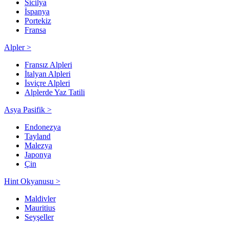
Sicilya
İspanya
Portekiz
Fransa
Alpler >
Fransız Alpleri
İtalyan Alpleri
İsviçre Alpleri
Alplerde Yaz Tatili
Asya Pasifik >
Endonezya
Tayland
Malezya
Japonya
Çin
Hint Okyanusu >
Maldivler
Mauritius
Seyşeller