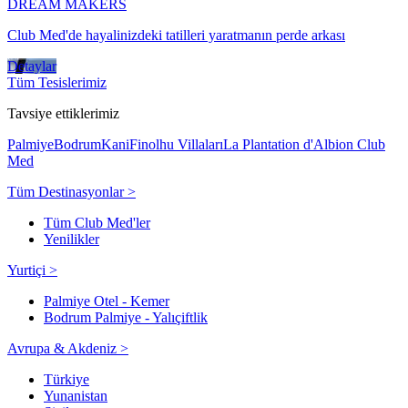
DREAM MAKERS
Club Med'de hayalinizdeki tatilleri yaratmanın perde arkası
Detaylar
Tüm Tesislerimiz
Tavsiye ettiklerimiz
Palmiye
Bodrum
Kani
Finolhu Villaları
La Plantation d'Albion Club
Med
Tüm Destinasyonlar >
Tüm Club Med'ler
Yenilikler
Yurtiçi >
Palmiye Otel - Kemer
Bodrum Palmiye - Yalıçiftlik
Avrupa & Akdeniz >
Türkiye
Yunanistan