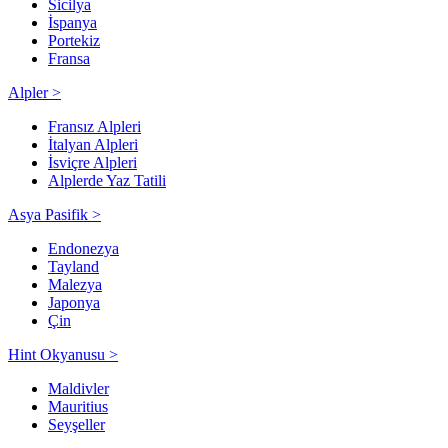
Sicilya
İspanya
Portekiz
Fransa
Alpler >
Fransız Alpleri
İtalyan Alpleri
İsviçre Alpleri
Alplerde Yaz Tatili
Asya Pasifik >
Endonezya
Tayland
Malezya
Japonya
Çin
Hint Okyanusu >
Maldivler
Mauritius
Seyşeller