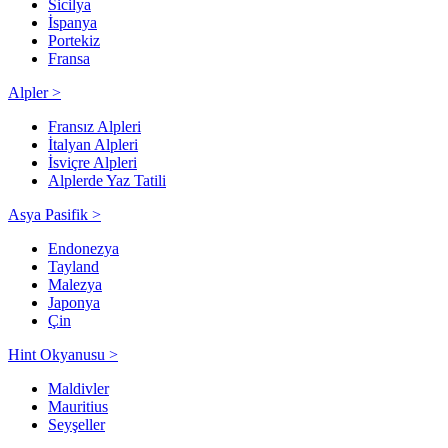
Sicilya
İspanya
Portekiz
Fransa
Alpler >
Fransız Alpleri
İtalyan Alpleri
İsviçre Alpleri
Alplerde Yaz Tatili
Asya Pasifik >
Endonezya
Tayland
Malezya
Japonya
Çin
Hint Okyanusu >
Maldivler
Mauritius
Seyşeller