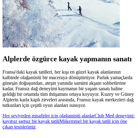
Alplerde özgürce kayak yapmanın sanatı
Fransa'daki kayak tatilleri, her kışı en güzel kayak alanlarının
kalbinde olağanüstü bir maceraya dönüştürüyor. Parlak yamaçlarda
güneşin doğuşundan, ateşin yanında samimi akşam sohbetlerine
kadar, Fransız dağ deneyimi kaymanın bir yaşam sanatı haline
geldiği bir ortamda tüm ihtişamını ortaya koyuyor. Kuzey ve Güney
Alplerin karla kaplı zirveleri arasında, Fransız kayak merkezleri dağ
tutkunları için çeşitli oyun alanları sunuyor.
Her seviyeden misafirler için olağanüstü alanlar
Club Med deneyimi:
kayıtsız şartsız bir kayak tatili
Mükemmel bir kayak tatili için öne
çıkan tesislerimiz