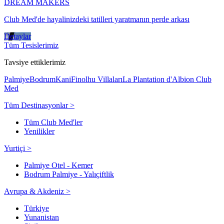
DREAM MAKERS
Club Med'de hayalinizdeki tatilleri yaratmanın perde arkası
Detaylar
Tüm Tesislerimiz
Tavsiye ettiklerimiz
Palmiye
Bodrum
Kani
Finolhu Villaları
La Plantation d'Albion Club
Med
Tüm Destinasyonlar >
Tüm Club Med'ler
Yenilikler
Yurtiçi >
Palmiye Otel - Kemer
Bodrum Palmiye - Yalıçiftlik
Avrupa & Akdeniz >
Türkiye
Yunanistan