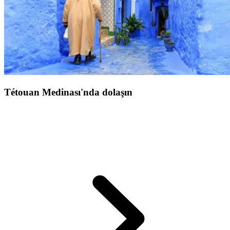
koleksiyonu
sergiliyor ve ünlü kahvesi, büyük şarapları ile
unutulmaz bir duyusal mola sunuyor.
Zarafet, ilham ve sükunet
arayan
gezginler için ideal, mahrem bir durak. Kuzey Afrika'daki
kültürel yolculuklara gerçek bir davet.
Tétouan Medinası'nda dolaşın