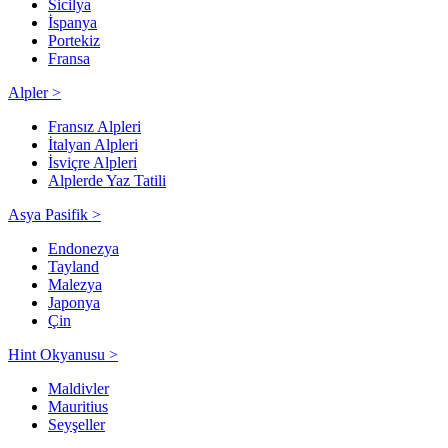
Sicilya
İspanya
Portekiz
Fransa
Alpler >
Fransız Alpleri
İtalyan Alpleri
İsviçre Alpleri
Alplerde Yaz Tatili
Asya Pasifik >
Endonezya
Tayland
Malezya
Japonya
Çin
Hint Okyanusu >
Maldivler
Mauritius
Seyşeller