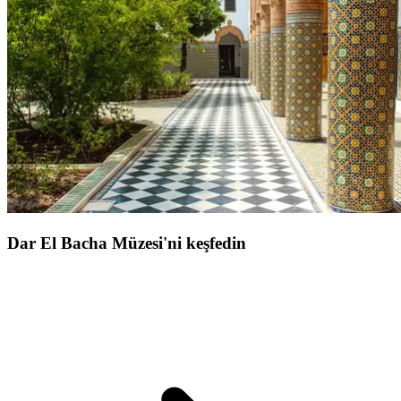
baharatlar ve deri kokuları
, unutulmaz bir duyusal yolculuğu
andıran bir atmosfer yaratıyor.
Bu canlı labirentte her köşe bir sürpriz sunuyor, her zanaatkar
değerli bir zanaat bilgisini paylaşıyor. Kuzey Afrika'da benzersiz bir
deneyim;
sürükleyici, otantik ve duygularla dolu bir yolculuk
yaşamak için mükemmel. Souk'larda dolaşmak, Marrakech'in
cazibesini keşfetmek ve sadece anılar değil,
gerçek bir macera ve
ilham dolu seyahatler
tadını getirmek demektir.
Dar El Bacha Müzesi'ni keşfedin