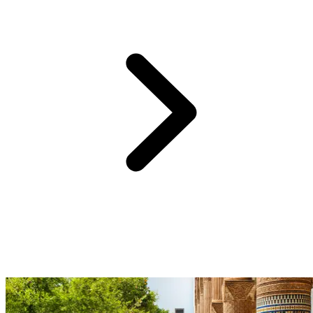
20 dakikadan daha kısa mesafede Club Med Marrakech La
Palmeraie,
Medine'deki souk'lar
sizi geleneksel Fas'ın büyüleyici
canlılığına davet ediyor.
Parlak fenerler, yumuşacık halılar, renkli