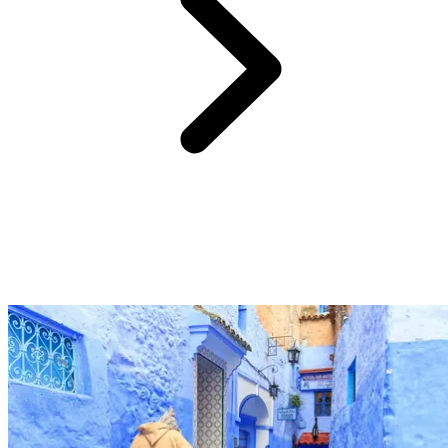
Sadece 20 dakika uzaklıkta Club Med Marrakech La Palmeraie
bulunan Dar El Bacha Müzesi,
Fas mirasının bir incisi
dir.
Marakeş pachasının eski sarayı
,
bu Arap-Endülüs mimarlığının
mücevheri
, tarih ve estetik arasında zarif bir yolculuğa davet ediyor.
Zellige seramikleri, oymalı ahşaplar, huzur veren avlular
: her
köşe, görkemli bir yaşam sanatını anlatıyor.
Bugün bir müzeye dönüştürülen bu yer,
değerli bir sanat nesneleri