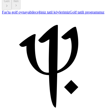
Geri
İleri
Fas'ta golf oynayabileceğiniz tatil köylerimiz
Golf tatili programımız