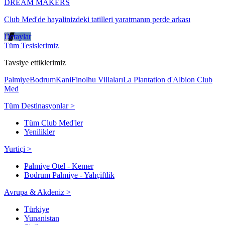
DREAM MAKERS
Club Med'de hayalinizdeki tatilleri yaratmanın perde arkası
Detaylar
Tüm Tesislerimiz
Tavsiye ettiklerimiz
Palmiye
Bodrum
Kani
Finolhu Villaları
La Plantation d'Albion Club
Med
Tüm Destinasyonlar >
Tüm Club Med'ler
Yenilikler
Yurtiçi >
Palmiye Otel - Kemer
Bodrum Palmiye - Yalıçiftlik
Avrupa & Akdeniz >
Türkiye
Yunanistan