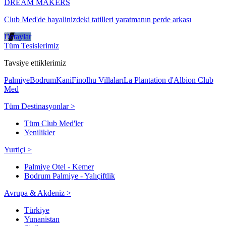
DREAM MAKERS
Club Med'de hayalinizdeki tatilleri yaratmanın perde arkası
Detaylar
Tüm Tesislerimiz
Tavsiye ettiklerimiz
Palmiye
Bodrum
Kani
Finolhu Villaları
La Plantation d'Albion Club
Med
Tüm Destinasyonlar >
Tüm Club Med'ler
Yenilikler
Yurtiçi >
Palmiye Otel - Kemer
Bodrum Palmiye - Yalıçiftlik
Avrupa & Akdeniz >
Türkiye
Yunanistan