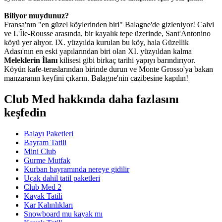
Biliyor muydunuz?
Fransa'nın "en güzel köylerinden biri" Balagne'de gizleniyor! Calvi
ve L'Île-Rousse arasında, bir kayalık tepe üzerinde, Sant'Antonino
köyü yer alıyor. IX. yüzyılda kurulan bu köy, hala Güzellik
Adası'nın en eski yapılarından biri olan XI. yüzyıldan kalma
Meleklerin İlanı
kilisesi gibi birkaç tarihi yapıyı barındırıyor.
Köyün kafe-teraslarından birinde durun ve Monte Grosso'ya bakan
manzaranın keyfini çıkarın. Balagne'nin cazibesine kapılın!
Club Med hakkında daha fazlasını
keşfedin
Balayı Paketleri
Bayram Tatili
Mini Club
Gurme Mutfak
Kurban bayramında nereye gidilir
Uçak dahil tatil paketleri
Club Med 2
Kayak Tatili
Kar Kalınlıkları
Snowboard mu kayak mı