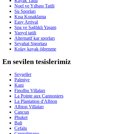
Kayak Tatili
Noel ve Yılbaşı Tatili
Su Sporları
Kısa Konaklama
Easy Arrival
Spa ve Sağlıklı Yaşam
Yarıyıl tatili
Alternatif kar sporları
Seyahat Sigortası
Kolay kayak öğrenme
En sevilen tesislerimiz
Seyşeller
Palmiye
Kani
Finolhu Villaları
La Pointe aux Cannoniers
La Plantation d'Albion
Albion Villaları
Cancun
Phuket
Bali
Cefalu
Gregolimano