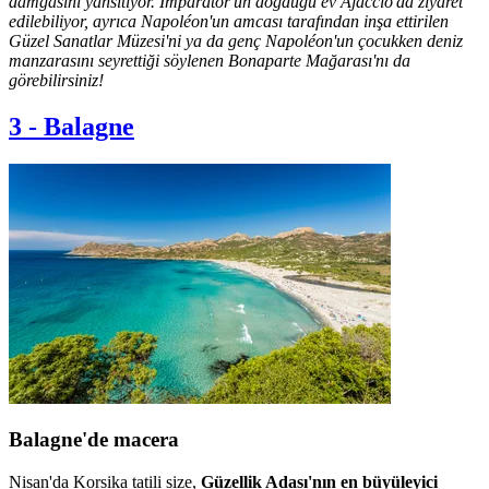
damgasını yansıtıyor. İmparator'un doğduğu ev Ajaccio'da ziyaret
edilebiliyor, ayrıca Napoléon'un amcası tarafından inşa ettirilen
Güzel Sanatlar Müzesi'ni ya da genç Napoléon'un çocukken deniz
manzarasını seyrettiği söylenen Bonaparte Mağarası'nı da
görebilirsiniz!
3
-
Balagne
Balagne'de macera
Nisan'da Korsika tatili size,
Güzellik Adası'nın en büyüleyici