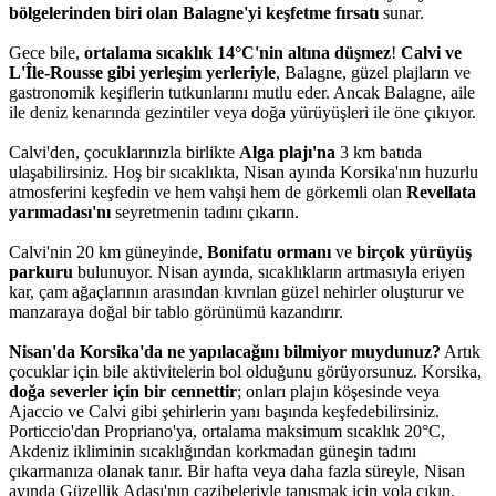
bölgelerinden biri olan Balagne'yi keşfetme fırsatı
sunar.
Gece bile,
ortalama sıcaklık 14°C'nin altına düşmez
!
Calvi ve
L'Île-Rousse gibi yerleşim yerleriyle
, Balagne, güzel plajların ve
gastronomik keşiflerin tutkunlarını mutlu eder. Ancak Balagne, aile
ile deniz kenarında gezintiler veya doğa yürüyüşleri ile öne çıkıyor.
Calvi'den, çocuklarınızla birlikte
Alga plajı'na
3 km batıda
ulaşabilirsiniz. Hoş bir sıcaklıkta, Nisan ayında Korsika'nın huzurlu
atmosferini keşfedin ve hem vahşi hem de görkemli olan
Revellata
yarımadası'nı
seyretmenin tadını çıkarın.
Calvi'nin 20 km güneyinde,
Bonifatu ormanı
ve
birçok yürüyüş
parkuru
bulunuyor. Nisan ayında, sıcaklıkların artmasıyla eriyen
kar, çam ağaçlarının arasından kıvrılan güzel nehirler oluşturur ve
manzaraya doğal bir tablo görünümü kazandırır.
Nisan'da Korsika'da ne yapılacağını bilmiyor muydunuz?
Artık
çocuklar için bile aktivitelerin bol olduğunu görüyorsunuz. Korsika,
doğa severler için bir cennettir
; onları plajın köşesinde veya
Ajaccio ve Calvi gibi şehirlerin yanı başında keşfedebilirsiniz.
Porticcio'dan Propriano'ya, ortalama maksimum sıcaklık 20°C,
Akdeniz ikliminin sıcaklığından korkmadan güneşin tadını
çıkarmanıza olanak tanır. Bir hafta veya daha fazla süreyle, Nisan
ayında Güzellik Adası'nın cazibeleriyle tanışmak için yola çıkın.