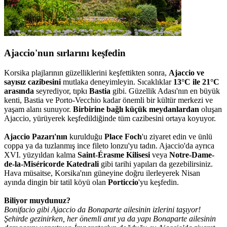
Ajaccio'nun sırlarını keşfedin
Korsika plajlarının güzelliklerini keşfettikten sonra,
Ajaccio ve
sayısız cazibesini
mutlaka deneyimleyin. Sıcaklıklar
13°C ile 21°C
arasında
seyrediyor, tıpkı
Bastia
gibi. Güzellik Adası'nın en büyük
kenti, Bastia ve Porto-Vecchio kadar önemli bir kültür merkezi ve
yaşam alanı sunuyor.
Birbirine bağlı küçük meydanlardan
oluşan
Ajaccio, yürüyerek keşfedildiğinde tüm cazibesini ortaya koyuyor.
Ajaccio Pazarı'nın
kurulduğu
Place Foch
'u ziyaret edin ve ünlü
coppa ya da tuzlanmış ince fileto lonzu'yu tadın. Ajaccio'da ayrıca
XVI. yüzyıldan kalma
Saint-Érasme Kilisesi
veya
Notre-Dame-
de-la-Miséricorde Katedrali
gibi tarihi yapıları da gezebilirsiniz.
Hava müsaitse, Korsika'nın güneyine doğru ilerleyerek Nisan
ayında dingin bir tatil köyü olan
Porticcio
'yu keşfedin.
Biliyor muydunuz?
Bonifacio gibi Ajaccio da Bonaparte ailesinin izlerini taşıyor!
Şehirde gezinirken, her önemli anıt ya da yapı Bonaparte ailesinin