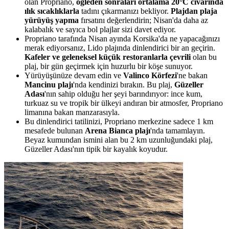
olan Propriano,
öğleden sonraları ortalama 20°C civarında
ılık sıcaklıklarla
tadını çıkarmanızı bekliyor.
Plajdan plaja
yürüyüş yapma
fırsatını değerlendirin; Nisan'da daha az
kalabalık ve sayıca bol plajlar sizi davet ediyor.
Propriano tarafında Nisan ayında Korsika'da ne yapacağınızı
merak ediyorsanız, Lido plajında dinlendirici bir an geçirin.
Kafeler ve geleneksel küçük restoranlarla çevrili
olan bu
plaj, bir gün geçirmek için huzurlu bir köşe sunuyor.
Yürüyüşünüze devam edin ve
Valinco Körfezi
'ne bakan
Mancinu plajı
'nda kendinizi bırakın. Bu plaj,
Güzeller
Adası
'nın sahip olduğu her şeyi barındırıyor: ince kum,
turkuaz su ve tropik bir ülkeyi andıran bir atmosfer, Propriano
limanına bakan manzarasıyla.
Bu dinlendirici tatilinizi, Propriano merkezine sadece 1 km
mesafede bulunan
Arena Bianca plajı
'nda tamamlayın.
Beyaz kumundan ismini alan bu 2 km uzunluğundaki plaj,
Güzeller Adası'nın tipik bir kayalık koyudur.