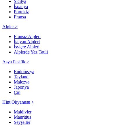
Sicilya
İspanya
Portekiz
Fransa
Alpler >
Fransız Alpleri
İtalyan Alpleri
İsviçre Alpleri
Alplerde Yaz Tatili
Asya Pasifik >
Endonezya
Tayland
Malezya
Japonya
Çin
Hint Okyanusu >
Maldivler
Mauritius
Seyşeller