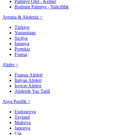
Palmiye Otel - Kemer
Bodrum Palmiye - Yalıçiftlik
Avrupa & Akdeniz >
Türkiye
Yunanistan
Sicilya
İspanya
Portekiz
Fransa
Alpler >
Fransız Alpleri
İtalyan Alpleri
İsviçre Alpleri
Alplerde Yaz Tatili
Asya Pasifik >
Endonezya
Tayland
Malezya
Japonya
Çin