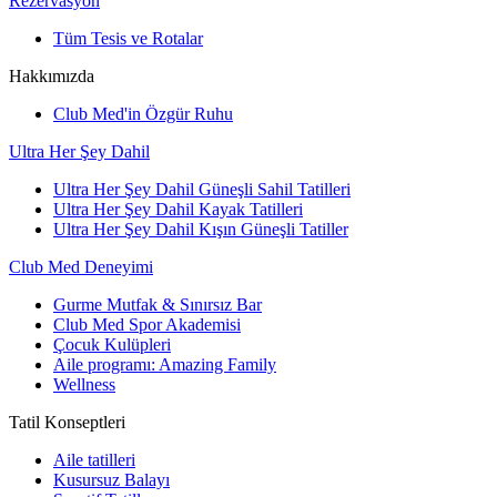
Rezervasyon
Tüm Tesis ve Rotalar
Hakkımızda
Club Med'in Özgür Ruhu
Ultra Her Şey Dahil
Ultra Her Şey Dahil Güneşli Sahil Tatilleri
Ultra Her Şey Dahil Kayak Tatilleri
Ultra Her Şey Dahil Kışın Güneşli Tatiller
Club Med Deneyimi
Gurme Mutfak & Sınırsız Bar
Club Med Spor Akademisi
Çocuk Kulüpleri
Aile programı: Amazing Family
Wellness
Tatil Konseptleri
Aile tatilleri
Kusursuz Balayı