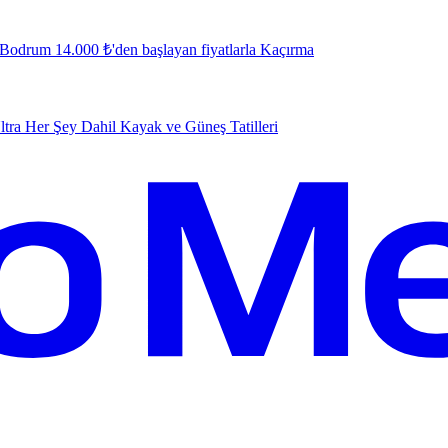
e Bodrum 14.000 ₺'den başlayan fiyatlarla
K
açırma
tra Her Şey Dahil Kayak ve Güneş Tatilleri