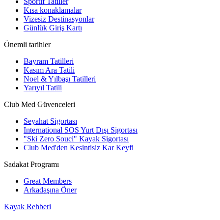
Sportif Tatiller
Kısa konaklamalar
Vizesiz Destinasyonlar
Günlük Giriş Kartı
Önemli tarihler
Bayram Tatilleri
Kasım Ara Tatili
Noel & Yılbaşı Tatilleri
Yarıyıl Tatili
Club Med Güvenceleri
Seyahat Sigortası
International SOS Yurt Dışı Sigortası
"Ski Zero Souci" Kayak Sigortası
Club Med'den Kesintisiz Kar Keyfi
Sadakat Programı
Great Members
Arkadaşına Öner
Kayak Rehberi