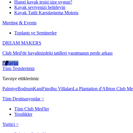
Hangi kayak tesisi size uygun?
Kayak seviyenizi belirleyin
Kayak Tatili Karşılaştırma Motoru
Meeting & Events
Toplantı ve Seminerler
DREAM MAKERS
Club Med'de hayalinizdeki tatilleri yaratmanın perde arkası
Detaylar
Tüm Tesislerimiz
Tavsiye ettiklerimiz
Palmiye
Bodrum
Kani
Finolhu Villaları
La Plantation d'Albion Club M
Tüm Destinasyonlar >
Tüm Club Med'ler
Yenilikler
Yurtiçi >