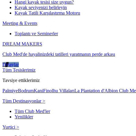
Hangi kayak tesisi size uygun?
Kayak seviyenizi belirleyin
Kayak Tatili Karşılaştırma Motoru
Meeting & Events
Toplantı ve Seminerler
DREAM MAKERS
Club Med'de hayalinizdeki tatilleri yaratmanın perde arkası
Detaylar
Tüm Tesislerimiz
Tavsiye ettiklerimiz
Palmiye
Bodrum
Kani
Finolhu Villaları
La Plantation d'Albion Club M
Tüm Destinasyonlar >
Tüm Club Med'ler
Yenilikler
Yurtiçi >