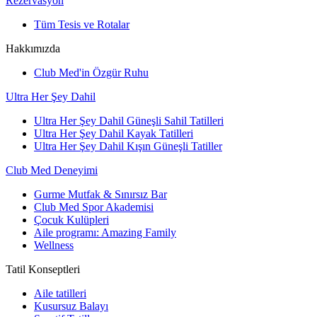
Rezervasyon
Tüm Tesis ve Rotalar
Hakkımızda
Club Med'in Özgür Ruhu
Ultra Her Şey Dahil
Ultra Her Şey Dahil Güneşli Sahil Tatilleri
Ultra Her Şey Dahil Kayak Tatilleri
Ultra Her Şey Dahil Kışın Güneşli Tatiller
Club Med Deneyimi
Gurme Mutfak & Sınırsız Bar
Club Med Spor Akademisi
Çocuk Kulüpleri
Aile programı: Amazing Family
Wellness
Tatil Konseptleri
Aile tatilleri
Kusursuz Balayı