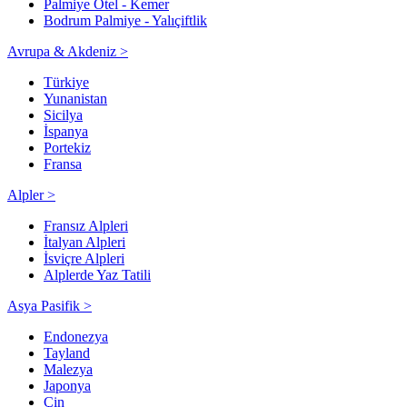
Palmiye Otel - Kemer
Bodrum Palmiye - Yalıçiftlik
Avrupa & Akdeniz >
Türkiye
Yunanistan
Sicilya
İspanya
Portekiz
Fransa
Alpler >
Fransız Alpleri
İtalyan Alpleri
İsviçre Alpleri
Alplerde Yaz Tatili
Asya Pasifik >
Endonezya
Tayland
Malezya
Japonya
Çin