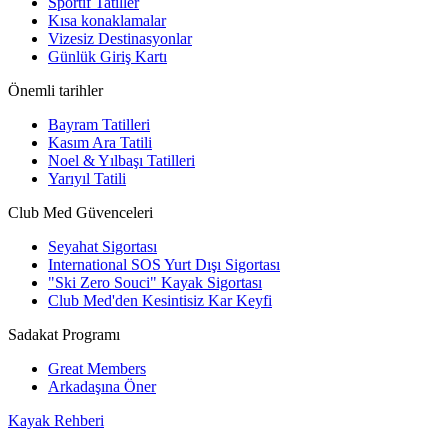
Sportif Tatiller
Kısa konaklamalar
Vizesiz Destinasyonlar
Günlük Giriş Kartı
Önemli tarihler
Bayram Tatilleri
Kasım Ara Tatili
Noel & Yılbaşı Tatilleri
Yarıyıl Tatili
Club Med Güvenceleri
Seyahat Sigortası
International SOS Yurt Dışı Sigortası
"Ski Zero Souci" Kayak Sigortası
Club Med'den Kesintisiz Kar Keyfi
Sadakat Programı
Great Members
Arkadaşına Öner
Kayak Rehberi