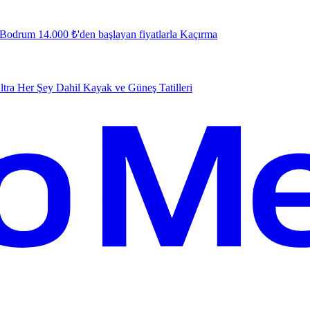
e Bodrum 14.000 ₺'den başlayan fiyatlarla
K
açırma
tra Her Şey Dahil Kayak ve Güneş Tatilleri